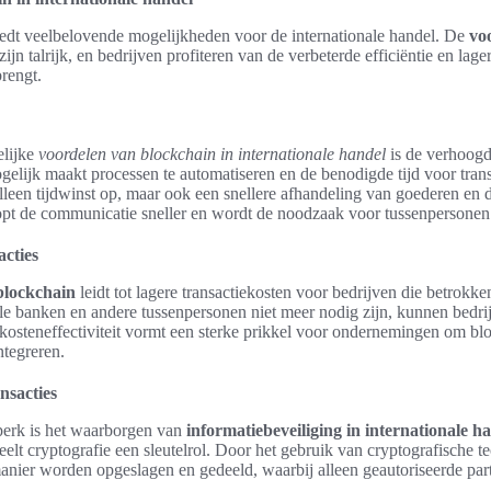
edt veelbelovende mogelijkheden voor de internationale handel. De
vo
zijn talrijk, en bedrijven profiteren van de verbeterde efficiëntie en lag
rengt.
elijke
voordelen van blockchain in internationale handel
is de verhoogde
elijk maakt processen te automatiseren en de benodigde tijd voor transa
 alleen tijdwinst op, maar ook een snellere afhandeling van goederen en 
opt de communicatie sneller en wordt de noodzaak voor tussenpersonen
acties
blockchain
leidt tot lagere transactiekosten voor bedrijven die betrokken
ele banken en andere tussenpersonen niet meer nodig zijn, kunnen bedri
 kosteneffectiviteit vormt een sterke prikkel voor ondernemingen om bl
ntegreren.
nsacties
jdperk is het waarborgen van
informatiebeveiliging in internationale 
peelt cryptografie een sleutelrol. Door het gebruik van cryptografische
anier worden opgeslagen en gedeeld, waarbij alleen geautoriseerde parti