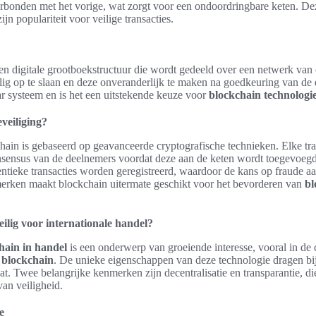
erbonden met het vorige, wat zorgt voor een ondoordringbare keten. D
ijn populariteit voor veilige transacties.
een digitale grootboekstructuur die wordt gedeeld over een netwerk van
ig op te slaan en deze onveranderlijk te maken na goedkeuring van de
ar systeem en is het een uitstekende keuze voor
blockchain technologie
veiliging?
hain is gebaseerd op geavanceerde cryptografische technieken. Elke tr
sensus van de deelnemers voordat deze aan de keten wordt toegevoeg
entieke transacties worden geregistreerd, waardoor de kans op fraude a
erken maakt blockchain uitermate geschikt voor het bevorderen van
bl
ilig voor internationale handel?
hain in handel
is een onderwerp van groeiende interesse, vooral in de 
 blockchain
. De unieke eigenschappen van deze technologie dragen bij
. Twee belangrijke kenmerken zijn decentralisatie en transparantie, die
an veiligheid.
e