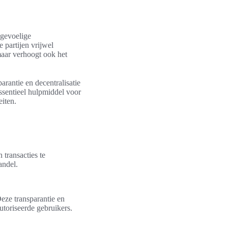
 gevoelige
partijen vrijwel
 maar verhoogt ook het
arantie en decentralisatie
essentieel hulpmiddel voor
eiten.
 transacties te
andel.
Deze transparantie en
utoriseerde gebruikers.