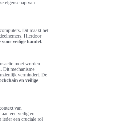
eze eigenschap van
 computers. Dit maakt het
 deelnemers. Hierdoor
 voor veilige handel
.
ansactie moet worden
d. Dit mechanisme
anzienlijk vermindert. De
ockchain en veilige
context van
 aan een veilig en
 ieder een cruciale rol