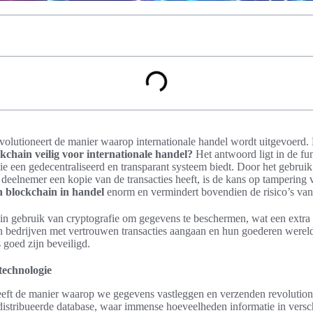
volutioneert de manier waarop internationale handel wordt uitgevoerd. 
chain veilig voor internationale handel?
Het antwoord ligt in de f
die een gedecentraliseerd en transparant systeem biedt. Door het gebru
eelnemer een kopie van de transacties heeft, is de kans op tampering vr
n blockchain in handel
enorm en vermindert bovendien de risico’s van
n gebruik van cryptografie om gegevens te beschermen, wat een extra 
 bedrijven met vertrouwen transacties aangaan en hun goederen werel
goed zijn beveiligd.
 technologie
eft de manier waarop we gegevens vastleggen en verzenden revolutiona
istribueerde database, waar immense hoeveelheden informatie in vers