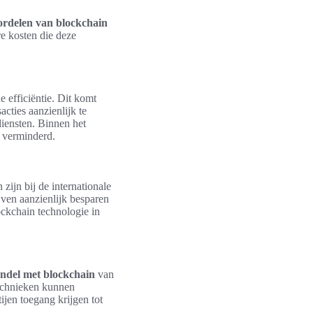
ordelen van blockchain
ere kosten die deze
 efficiëntie. Dit komt
cties aanzienlijk te
diensten. Binnen het
 verminderd.
 zijn bij de internationale
jven aanzienlijk besparen
ockchain technologie in
handel met blockchain
van
 technieken kunnen
jen toegang krijgen tot