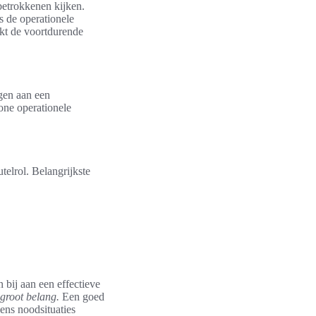
betrokkenen kijken.
s de operationele
ukt de voortdurende
gen aan een
one operationele
telrol. Belangrijkste
bij aan een effectieve
 groot belang.
Een goed
ens noodsituaties