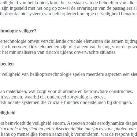
veiligheid van helikopters komt het verstaan van de behoeften van alle 
zijn ingesteld met het oog op zowel de ervaringen van de passagiers al
. Dit doordachte systeem van helikoptertechnologie en veiligheid benadr
hnologie veiliger?
tertechnologie omvat verschillende cruciale elementen die samen bijdra
r luchtvervoer. Deze elementen zijn niet alleen van belang voor de gew
het minimaliseren van risico’s tijdens onverwachte situaties.
specten
veiligheid van helikoptertechnologie spelen meerdere aspecten een sleu
van materialen, wat zorgt voor duurzame en betrouwbare constructies.
 systemen, waarbij elk onderdeel zorgvuldig is getest.
dundante systemen die cruciale functies ondersteunen bij storingen.
iligheid
rs beïnvloedt de veiligheid enorm. Aspecten zoals aerodynamica dragen 
ructurele integriteit en gebruiksvriendelijke interfaces voor piloten van
kans op menselijke fouten aanzienlijk verminderen, wat de respons tijd