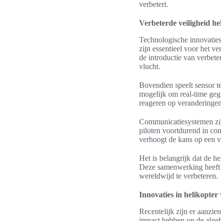
verbetert.
Verbeterde veiligheid he
Technologische innovaties 
zijn essentieel voor het v
de introductie van verbete
vlucht.
Bovendien speelt sensor te
mogelijk om real-time gege
reageren op veranderinge
Communicatiesystemen zijn
piloten voortdurend in con
verhoogt de kans op een ve
Het is belangrijk dat de 
Deze samenwerking heeft a
wereldwijd te verbeteren.
Innovaties in helikopter 
Recentelijk zijn er aanzie
impact hebben op de algeh