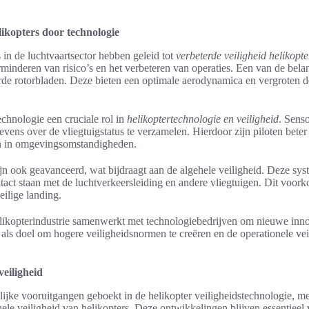
likopters door technologie
in de luchtvaartsector hebben geleid tot
verbeterde veiligheid helikopte
erminderen van risico’s en het verbeteren van operaties. Een van de bela
rde rotorbladen. Deze bieten een optimale aerodynamica en vergroten de s
chnologie een cruciale rol in
helikoptertechnologie en veiligheid
. Sens
vens over de vliegtuigstatus te verzamelen. Hierdoor zijn piloten beter 
n in omgevingsomstandigheden.
 ook geavanceerd, wat bijdraagt aan de algehele veiligheid. Deze sys
tact staan met de luchtverkeersleiding en andere vliegtuigen. Dit voor
ilige landing.
helikopterindustrie samenwerkt met technologiebedrijven om nieuwe inno
ls doel om hogere veiligheidsnormen te creëren en de operationele vei
veiligheid
nlijke vooruitgangen geboekt in de helikopter veiligheidstechnologie, me
ele veiligheid van helikopters. Deze ontwikkelingen blijven essentieel 