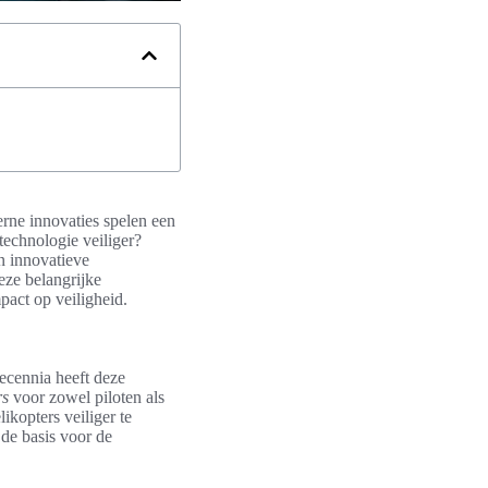
erne innovaties spelen een
technologie veiliger?
n innovatieve
eze belangrijke
pact op veiligheid.
ecennia heeft deze
rs
voor zowel piloten als
kopters veiliger te
de basis voor de