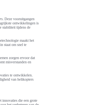
rs
. Deze vooruitgangen
ngrijkste ontwikkelingen is
tabiliteit tijdens de
ortechnologie maakt het
in staat om snel te
temen zorgen ervoor dat
komt misverstanden en
vaties te ontwikkelen.
ligheid van helikopters
t innovaties die een grote
voor het verbeteren van de