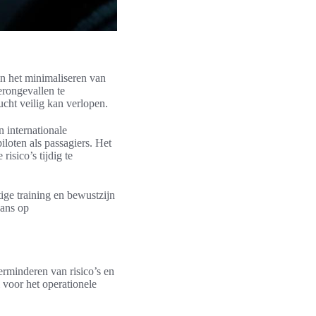
in het minimaliseren van
erongevallen te
cht veilig kan verlopen.
 internationale
loten als passagiers. Het
isico’s tijdig te
ige training en bewustzijn
kans op
erminderen van risico’s en
 voor het operationele