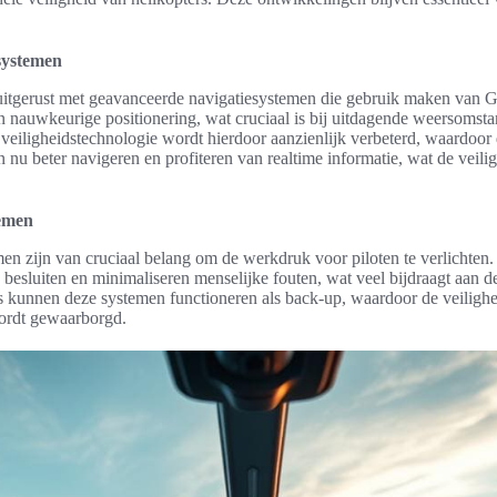
systemen
uitgerust met geavanceerde navigatiesystemen die gebruik maken van GP
 nauwkeurige positionering, wat cruciaal is bij uitdagende weersomst
 veiligheidstechnologie wordt hierdoor aanzienlijk verbeterd, waardoo
 nu beter navigeren en profiteren van realtime informatie, wat de veili
temen
en zijn van cruciaal belang om de werkdruk voor piloten te verlichten
besluiten en minimaliseren menselijke fouten, wat veel bijdraagt aan de
ies kunnen deze systemen functioneren als back-up, waardoor de veiligh
wordt gewaarborgd.