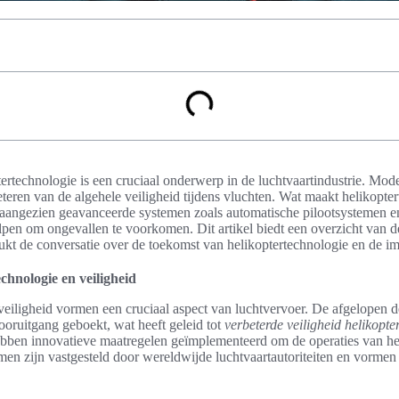
ertechnologie is een cruciaal onderwerp in de luchtvaartindustrie. Mod
beteren van de algehele veiligheid tijdens vluchten. Wat maakt helikopter
, aangezien geavanceerde systemen zoals automatische pilootsystemen e
lpen om ongevallen te voorkomen. Dit artikel biedt een overzicht van d
kt de conversatie over de toekomst van helikoptertechnologie en de im
echnologie en veiligheid
veiligheid vormen een cruciaal aspect van luchtvervoer. De afgelopen d
ooruitgang geboekt, wat heeft geleid tot
verbeterde veiligheid helikopte
ebben innovatieve maatregelen geïmplementeerd om de operaties van heli
en zijn vastgesteld door wereldwijde luchtvaartautoriteiten en vormen 