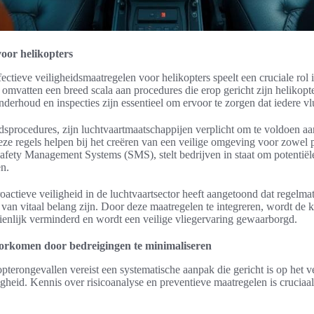
voor helikopters
ctieve veiligheidsmaatregelen voor helikopters speelt een cruciale rol 
 omvatten een breed scala aan procedures die erop gericht zijn helikopt
erhoud en inspecties zijn essentieel om ervoor te zorgen dat iedere vlu
sprocedures, zijn luchtvaartmaatschappijen verplicht om te voldoen aan
ze regels helpen bij het creëren van een veilige omgeving voor zowel pi
ety Management Systems (SMS), stelt bedrijven in staat om potentiële r
en.
actieve veiligheid in de luchtvaartsector heeft aangetoond dat regelmat
van vitaal belang zijn. Door deze maatregelen te integreren, wordt de 
ienlijk verminderd en wordt een veilige vliegervaring gewaarborgd.
orkomen door bedreigingen te minimaliseren
terongevallen vereist een systematische aanpak die gericht is op het v
igheid. Kennis over risicoanalyse en preventieve maatregelen is cruciaal