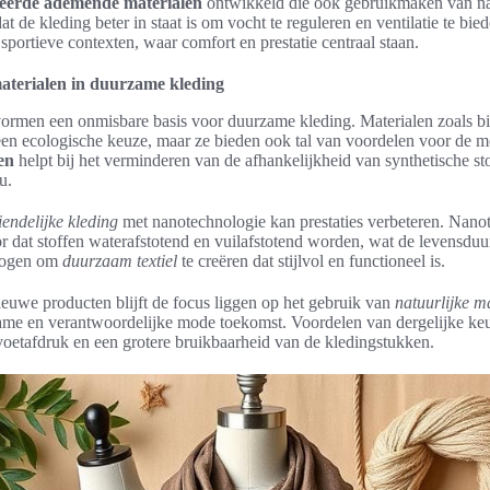
eerde ademende materialen
ontwikkeld die ook gebruikmaken van n
t de kleding beter in staat is om vocht te reguleren en ventilatie te bied
 sportieve contexten, waar comfort en prestatie centraal staan.
materialen in duurzame kleding
ormen een onmisbare basis voor duurzame kleding. Materialen zoals bi
n een ecologische keuze, maar ze bieden ook tal van voordelen voor de m
en
helpt bij het verminderen van de afhankelijkheid van synthetische sto
u.
iendelijke kleding
met nanotechnologie kan prestaties verbeteren. Nano
r dat stoffen waterafstotend en vuilafstotend worden, wat de levensduur
rmogen om
duurzaam textiel
te creëren dat stijlvol en functioneel is.
ieuwe producten blijft de focus liggen op het gebruik van
natuurlijke m
zame en verantwoordelijke mode toekomst. Voordelen van dergelijke keu
oetafdruk en een grotere bruikbaarheid van de kledingstukken.