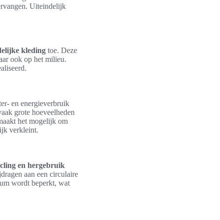
ervangen. Uiteindelijk
elijke kleding
toe. Deze
aar ook op het milieu.
aliseerd.
er- en energieverbruik
 vaak grote hoeveelheden
 maakt het mogelijk om
jk verkleint.
cling en hergebruik
jdragen aan een circulaire
mum wordt beperkt, wat