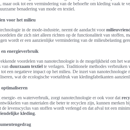
al, maar ook tot een vermindering van de behoefte om kleding vaak te v
 duurzame benadering van mode en textiel.
en voor het milieu
echnologie in de mode-industrie, neemt de aandacht voor
milieuvriend
ordelen die zich niet alleen richten op de functionaliteit van stoffen, m
gen wordt er een aanzienlijke vermindering van de milieubelasting gere
 en energieverbruik
ekkende voordelen van nanotechnologie is de mogelijkheid om het wat
es van
duurzaam textiel
te verlagen. Traditionele methodes verbruiken
t tot een negatieve impact op het milieu. De inzet van nanotechnologie
iseren, wat de ecologische voetafdruk van kledingfabrikanten aanzienli
 optimaliseren
t energie- en waterverbruik, zorgt nanotechnologie er ook voor dat
recy
ontwikkelen van materialen die beter te recyclen zijn, kunnen merken bi
t de levenscyclus van stoffen wordt verlengd en dat afval tot een mini
iendelijke kleding
.
sumentengedrag