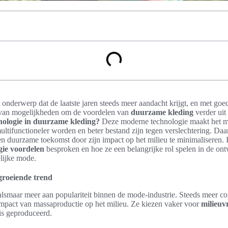
 onderwerp dat de laatste jaren steeds meer aandacht krijgt, en met g
l van mogelijkheden om de voordelen van
duurzame kleding
verder uit
nologie in duurzame kleding?
Deze moderne technologie maakt het mo
ltifunctioneler worden en beter bestand zijn tegen verslechtering. Daa
n duurzame toekomst door zijn impact op het milieu te minimaliseren. I
gie voordelen
besproken en hoe ze een belangrijke rol spelen in de on
elijke mode.
groeiende trend
lsmaar meer aan populariteit binnen de mode-industrie. Steeds meer c
mpact van massaproductie op het milieu. Ze kiezen vaker voor
milieuv
is geproduceerd.