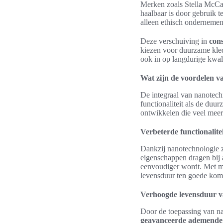
Merken zoals Stella McCar
haalbaar is door gebruik t
alleen ethisch ondernemen
Deze verschuiving in
con
kiezen voor duurzame kled
ook in op langdurige kwalit
Wat zijn de voordelen v
De integraal van nanotech
functionaliteit als de duu
ontwikkelen die veel meer
Verbeterde functionalitei
Dankzij nanotechnologie zi
eigenschappen dragen bij 
eenvoudiger wordt. Met mi
levensduur ten goede kom
Verhoogde levensduur v
Door de toepassing van na
geavanceerde ademende 