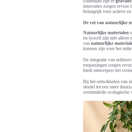
Daarnaast zijn er
geavanc
innovaties zorgen ervoor da
belangrijk voor actieve en
De rol van natuurlijke 
Natuurlijke materialen
v
en lyocell zijn niet allee
van
natuurlijke material
kunnen zijn voor het milie
De integratie van
milieuvr
toepassingen zorgen ervoo
biedt ontwerpers het ve
Bij het ontwikkelen van n
sleutel tot een meer duur
verminderde ecologische v