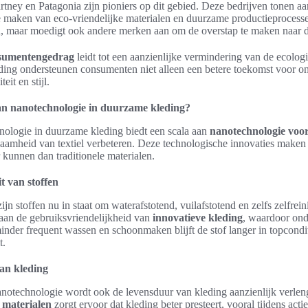
tney en Patagonia zijn pioniers op dit gebied. Deze bedrijven tonen a
e maken van eco-vriendelijke materialen en duurzame productieprocessen
, maar moedigt ook andere merken aan om de overstap te maken naar d
sumentengedrag
leidt tot een aanzienlijke vermindering van de ecologi
ing ondersteunen consumenten niet alleen een betere toekomst voor onz
eit en stijl.
an nanotechnologie in duurzame kleding?
nologie in duurzame kleding biedt een scala aan
nanotechnologie voo
rzaamheid van textiel verbeteren. Deze technologische innovaties maken
 kunnen dan traditionele materialen.
t van stoffen
jn stoffen nu in staat om waterafstotend, vuilafstotend en zelfs zelfrein
aan de gebruiksvriendelijkheid van
innovatieve kleding
, waardoor ond
nder frequent wassen en schoonmaken blijft de stof langer in topcondit
t.
an kleding
notechnologie wordt ook de levensduur van kleding aanzienlijk verlen
materialen
zorgt ervoor dat kleding beter presteert, vooral tijdens acti