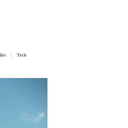
ies
Tech