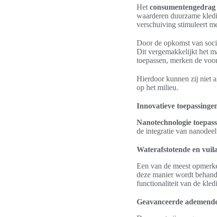
Het
consumentengedrag
waarderen duurzame kledin
verschuiving stimuleert m
Door de opkomst van soci
Dit vergemakkelijkt het m
toepassen, merken de voo
Hierdoor kunnen zij niet 
op het milieu.
Innovatieve toepassinge
Nanotechnologie toepas
de integratie van nanodeelt
Waterafstotende en vuil
Een van de meest opmerke
deze manier wordt behandel
functionaliteit van de kle
Geavanceerde ademende