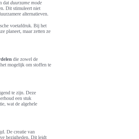
an dat
duurzame mode
. Dit stimuleert niet
uurzamere alternatieven.
sche voetafdruk. Bij het
e planeet, maar zetten ze
rdelen
die zowel de
 het mogelijk om stoffen te
igend te zijn. Deze
erhoud een stuk
ie, wat de algehele
gd. De creatie van
eve bezigheden. Dit leidt