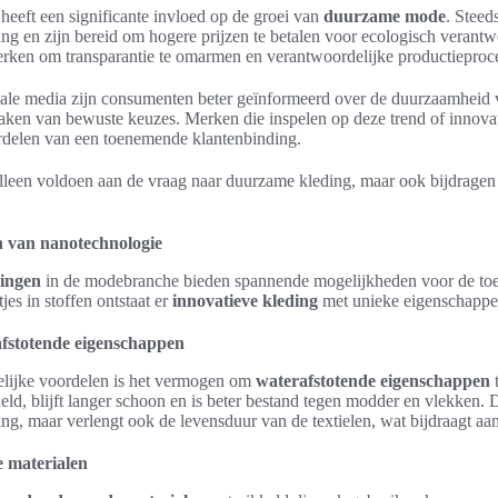
heeft een significante invloed op de groei van
duurzame mode
. Stee
g en zijn bereid om hogere prijzen te betalen voor ecologisch verant
erken om transparantie te omarmen en verantwoordelijke productieproce
ale media zijn consumenten beter geïnformeerd over de duurzaamheid 
aken van bewuste keuzes. Merken die inspelen op deze trend of innova
rdelen van een toenemende klantenbinding.
alleen voldoen aan de vraag naar duurzame kleding, maar ook bijdragen
n van nanotechnologie
singen
in de modebranche bieden spannende mogelijkheden voor de to
jes in stoffen ontstaat er
innovatieve kleding
met unieke eigenschappe
afstotende eigenschappen
lijke voordelen is het vermogen om
waterafstotende eigenschappen
t
d, blijft langer schoon en is beter bestand tegen modder en vlekken. Di
ding, maar verlengt ook de levensduur van de textielen, wat bijdraagt a
 materialen